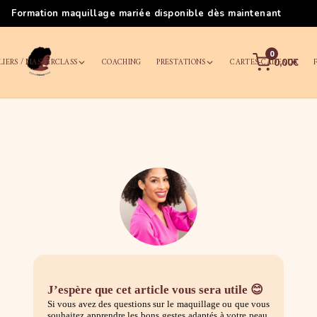
Les meilleurs cours de maquillage à Nantes
0
LIERS / MASTERCLASS
COACHING
PRESTATIONS
CARTES-CADEAUX
0,00€
J’espère que cet article vous sera utile 😊
Si vous avez des questions sur le maquillage ou que vous
souhaitez apprendre les bons gestes adaptés à votre peau,