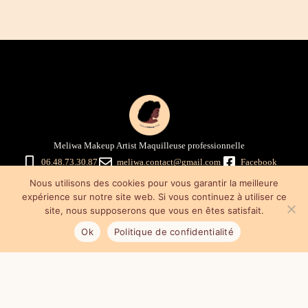
Meliwa Makeup Artist Maquilleuse professionnelle
06.48.73.30.87
meliwa.contact@gmail.com
Facebook
Instagram
Nous utilisons des cookies pour vous garantir la meilleure
Mentions légales
–
Politique de confidentialité
–
Conditions générales
expérience sur notre site web. Si vous continuez à utiliser ce
de vente
site, nous supposerons que vous en êtes satisfait.
Ok
Politique de confidentialité
Mes astuces maquillage & promo
Cours de maquillage