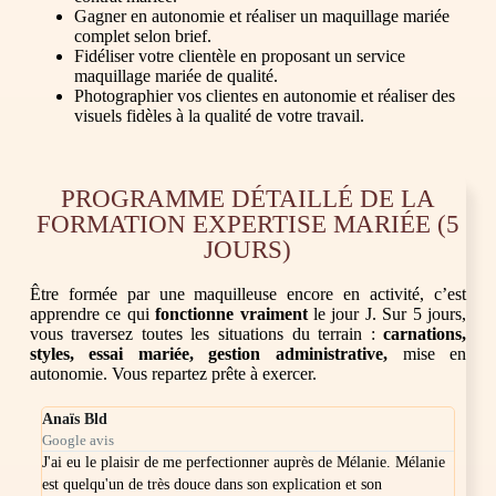
Gagner en autonomie et réaliser un maquillage mariée
complet selon brief.
Fidéliser votre clientèle en proposant un service
maquillage mariée de qualité.
Photographier vos clientes en autonomie et réaliser des
visuels fidèles à la qualité de votre travail.
PROGRAMME DÉTAILLÉ DE LA
FORMATION EXPERTISE MARIÉE (5
JOURS)
Être formée par une maquilleuse encore en activité, c’est
apprendre ce qui
fonctionne vraiment
le jour J. Sur 5 jours,
vous traversez toutes les situations du terrain :
carnations,
styles, essai mariée, gestion administrative,
mise en
autonomie. Vous repartez prête à exercer.
Anaïs Bld
Sara
Google avis
Goog
et
J'ai eu le plaisir de me perfectionner auprès de Mélanie. Mélanie
Égal
! 🥰
est quelqu'un de très douce dans son explication et son
réal