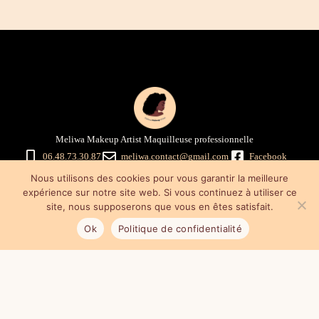
Meliwa Makeup Artist Maquilleuse professionnelle
06.48.73.30.87
meliwa.contact@gmail.com
Facebook
Instagram
Nous utilisons des cookies pour vous garantir la meilleure
Mentions légales
–
Politique de confidentialité
–
Conditions générales
expérience sur notre site web. Si vous continuez à utiliser ce
de vente
site, nous supposerons que vous en êtes satisfait.
Ok
Politique de confidentialité
Mes astuces maquillage & promo
Cours de maquillage