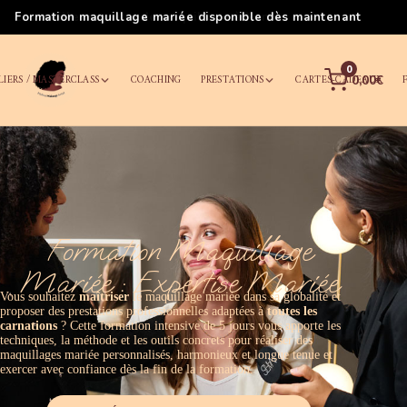
Les meilleurs cours de maquillage à Nantes
0
LIERS / MASTERCLASS
COACHING
PRESTATIONS
CARTES-CADEAUX
0,00€
Formation Maquillage
Mariée : Expertise Mariée
Vous souhaitez
maîtriser
le maquillage mariée dans sa globalité et
proposer des prestations professionnelles adaptées à
toutes les
carnations
? Cette formation intensive de 5 jours vous apporte les
techniques, la méthode et les outils concrets pour réaliser des
maquillages mariée personnalisés, harmonieux et longue tenue et
exercer avec confiance dès la fin de la formation.