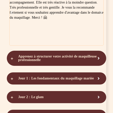
accompagnement. Elle est très réactive à la moindre question.
de M
iger,
Très professionnelle et très gentille. Je vous la recommande
nouv
vrai
fortement si vous souhaitez apprendre d'avantage dans le domaine
lors
ent.
du maquillage. Merci ! 🤗
s'ad
m'a 
que 
!
n'hé
form
Méla
Apprenez à structurer votre activité de maquilleuse
professionnelle
Jour 1 : Les fondamentaux du maquillage mariée
Jour 2 : Le glam