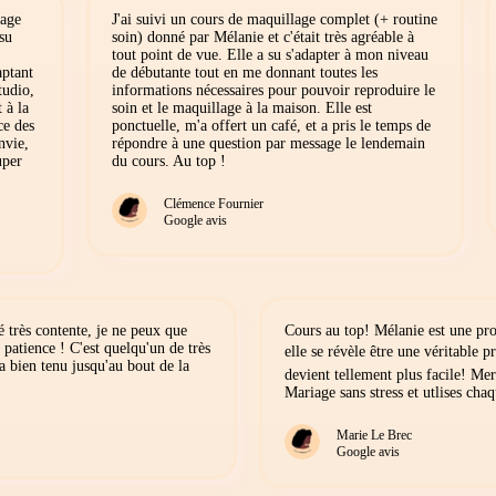
lage
J'ai suivi un cours de maquillage complet (+ routine
 su
soin) donné par Mélanie et c'était très agréable à
tout point de vue. Elle a su s'adapter à mon niveau
aptant
de débutante tout en me donnant toutes les
tudio,
informations nécessaires pour pouvoir reproduire le
 à la
soin et le maquillage à la maison. Elle est
ce des
ponctuelle, m'a offert un café, et a pris le temps de
nvie,
répondre à une question par message le lendemain
uper
du cours. Au top !
Clémence Fournier
Google avis
é très contente, je ne peux que
Cours au top! Mélanie est une pro
 patience ! C'est quelqu'un de très
elle se révèle être une véritable 
a bien tenu jusqu'au bout de la
devient tellement plus facile! Me
Mariage sans stress et utlises chaq
Marie Le Brec
Google avis