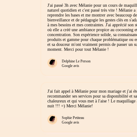
J'ai passé 3h avec Mélanie pour un cours de maquil
naturel quotidien et c'est passé très vite ! Mélanie a
reprendre les bases et me montrer avec beaucoup de
bienveillance et de pédagogie les gestes clés en s'ad
à mes besoins et mes contraintes. J'ai apprécié son s
où elle a créé une ambiance propice au cocooning et
concentration. Son expérience solide, sa connaissan
produits et gamme pour chaque problématique ou e
et sa douceur m'ont vraiment permis de passer un s
moment. Merci pour tout Mélanie !
Delphine Le Person
Google avis
J'ai fait appel à Mélanie pour mon mariage et j'ai ét
recommander ses services pour sa disponibilité et sa
chaleureux et qui vous met à l'aise ! Le maquillage 
nuit !!! =) Merci Mélanie!
Sophie Petiteau
Google avis