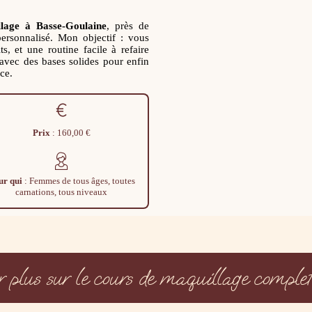
llage à Basse-Goulaine
, près de
sonnalisé. Mon objectif : vous
s, et une routine facile à refaire
avec des bases solides pour enfin
ce.
Prix
: 160,00 €
ur qui
: Femmes de tous âges, toutes
carnations, tous niveaux
r plus sur le cours de maquillage complet