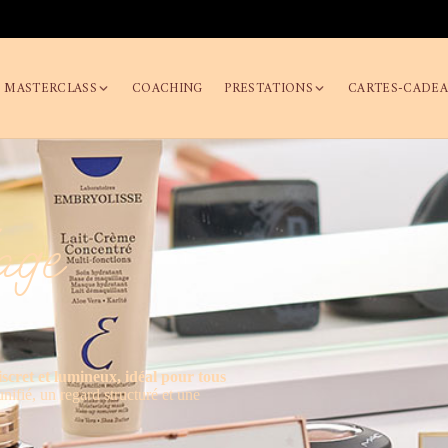
/ MASTERCLASS
COACHING
PRESTATIONS
CARTES-CADE
age
scret et lumineux, idéal pour tous
nifié, un regard structuré et une