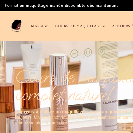
Formation maquillage mariée disponible dès maintenant
MARIAGE
COURS DE MAQUILLAGE
ATELIERS 
Cours de maquill
complet naturel
Apprenez à réaliser un maquillage complet au quotidien, di
les jours.
Un cours individuel à Nantes pour maîtriser un teint u
routine simple à refaire chez vous.