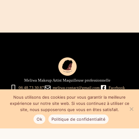
Meliwa Makeup Artist Maquilleuse professionnelle
06.48.73.30.87
meliwa.contact@gmail.com
Facebook
Instagram
Nous utilisons des cookies pour vous garantir la meilleure
Mentions légales
–
Politique de confidentialité
–
Conditions générales
expérience sur notre site web. Si vous continuez à utiliser ce
de vente
site, nous supposerons que vous en êtes satisfait.
Ok
Politique de confidentialité
Mes astuces maquillage & promo
Cours de maquillage