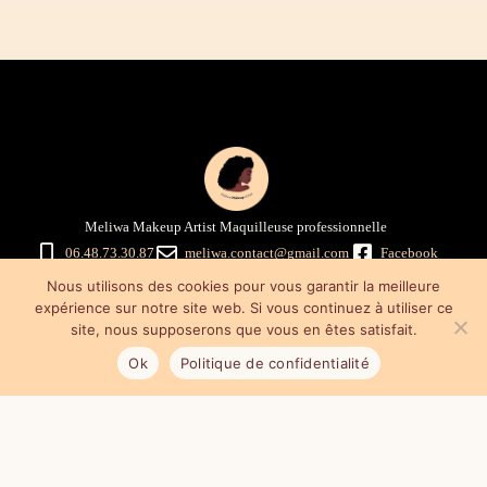
Meliwa Makeup Artist Maquilleuse professionnelle
06.48.73.30.87
meliwa.contact@gmail.com
Facebook
Instagram
Nous utilisons des cookies pour vous garantir la meilleure
Mentions légales
–
Politique de confidentialité
–
Conditions générales
expérience sur notre site web. Si vous continuez à utiliser ce
de vente
site, nous supposerons que vous en êtes satisfait.
Ok
Politique de confidentialité
Mes astuces maquillage & promo
Cours de maquillage