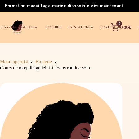
Formation maquillage mariée disponible dès maintenant
0
LIERS / MASTERCLASS
COACHING
PRESTATIONS
CARTES-CADEAUX
0,00€
Make up artist
En ligne
Cours de maquillage teint + focus routine soin