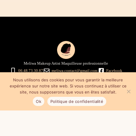
Meliwa Makeup Artist Maquilleuse professionnelle
06.48.73.30.87
meliwa.contact@gmail.com
Facebook
Instagram
Nous utilisons des cookies pour vous garantir la meilleure
Mentions légales
–
Politique de confidentialité
–
Conditions générales
expérience sur notre site web. Si vous continuez à utiliser ce
de vente
site, nous supposerons que vous en êtes satisfait.
Ok
Politique de confidentialité
Mes astuces maquillage & promo
Cours de maquillage