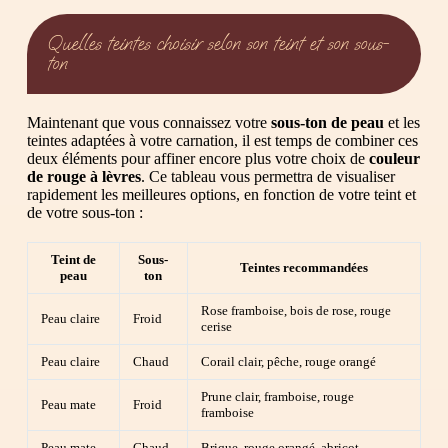
Quelles teintes choisir selon son teint et son sous-
ton
Maintenant que vous connaissez votre
sous-ton de peau
et les
teintes adaptées à votre carnation, il est temps de combiner ces
deux éléments pour affiner encore plus votre choix de
couleur
de rouge à lèvres
. Ce tableau vous permettra de visualiser
rapidement les meilleures options, en fonction de votre teint et
de votre sous-ton :
Teint de
Sous-
Teintes recommandées
peau
ton
Rose framboise, bois de rose, rouge
Peau claire
Froid
cerise
Peau claire
Chaud
Corail clair, pêche, rouge orangé
Prune clair, framboise, rouge
Peau mate
Froid
framboise
Peau mate
Chaud
Brique, rouge orangé, abricot