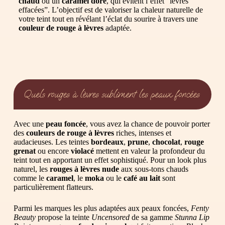
chaud
ou un
caramel doré
, qui évitent l’effet “lèvres
effacées”. L’objectif est de valoriser la chaleur naturelle de
votre teint tout en révélant l’éclat du sourire à travers une
couleur de rouge à lèvres
adaptée.
Quels rouges à lèvres subliment les peaux foncées
Avec une
peau foncée
, vous avez la chance de pouvoir porter
des
couleurs de rouge à lèvres
riches, intenses et
audacieuses. Les teintes
bordeaux
,
prune
,
chocolat
,
rouge
grenat
ou encore
violacé
mettent en valeur la profondeur du
teint tout en apportant un effet sophistiqué. Pour un look plus
naturel, les
rouges à lèvres nude
aux sous-tons chauds
comme le
caramel
, le
moka
ou le
café au lait
sont
particulièrement flatteurs.
Parmi les marques les plus adaptées aux peaux foncées,
Fenty
Beauty
propose la teinte
Uncensored
de sa gamme
Stunna Lip