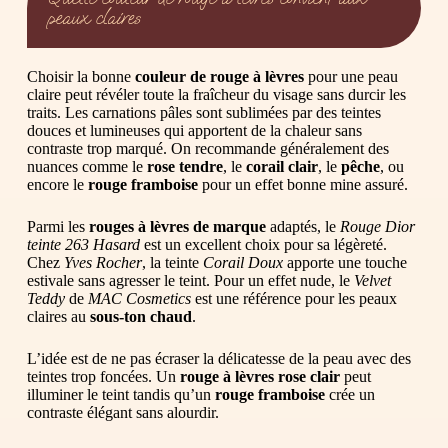
peaux claires
Choisir la bonne
couleur de rouge à lèvres
pour une peau
claire peut révéler toute la fraîcheur du visage sans durcir les
traits. Les carnations pâles sont sublimées par des teintes
douces et lumineuses qui apportent de la chaleur sans
contraste trop marqué. On recommande généralement des
nuances comme le
rose tendre
, le
corail clair
, le
pêche
, ou
encore le
rouge framboise
pour un effet bonne mine assuré.
Parmi les
rouges à lèvres de marque
adaptés, le
Rouge Dior
teinte 263 Hasard
est un excellent choix pour sa légèreté.
Chez
Yves Rocher
, la teinte
Corail Doux
apporte une touche
estivale sans agresser le teint. Pour un effet nude, le
Velvet
Teddy
de
MAC Cosmetics
est une référence pour les peaux
claires au
sous-ton chaud
.
L’idée est de ne pas écraser la délicatesse de la peau avec des
teintes trop foncées. Un
rouge à lèvres rose clair
peut
illuminer le teint tandis qu’un
rouge framboise
crée un
contraste élégant sans alourdir.