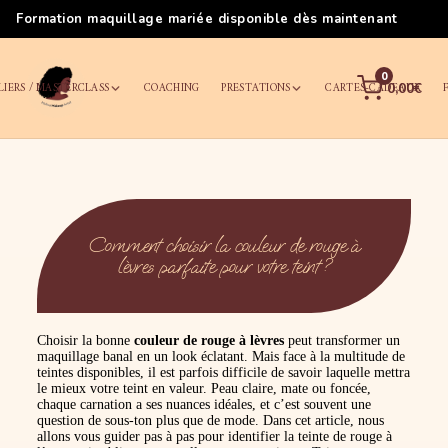
Formation maquillage mariée disponible dès maintenant
0
LIERS / MASTERCLASS
COACHING
PRESTATIONS
CARTES-CADEAUX
0,00€
Comment choisir la couleur de rouge à
lèvres parfaite pour votre teint ?
Choisir la bonne
couleur de rouge à lèvres
peut transformer un
maquillage banal en un look éclatant. Mais face à la multitude de
teintes disponibles, il est parfois difficile de savoir laquelle mettra
le mieux votre teint en valeur. Peau claire, mate ou foncée,
chaque carnation a ses nuances idéales, et c’est souvent une
question de sous-ton plus que de mode. Dans cet article, nous
allons vous guider pas à pas pour identifier la teinte de rouge à