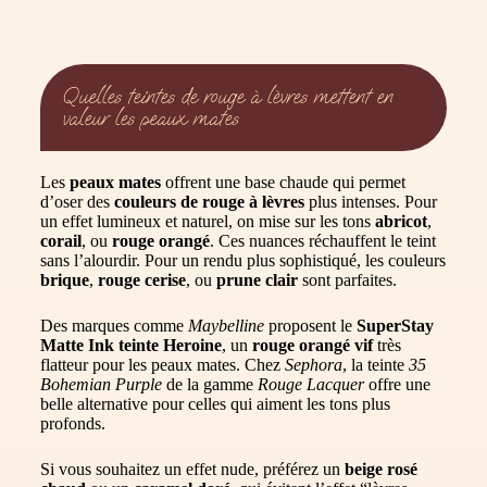
Quelles teintes de rouge à lèvres mettent en
valeur les peaux mates
Les
peaux mates
offrent une base chaude qui permet
d’oser des
couleurs de rouge à lèvres
plus intenses. Pour
un effet lumineux et naturel, on mise sur les tons
abricot
,
corail
, ou
rouge orangé
. Ces nuances réchauffent le teint
sans l’alourdir. Pour un rendu plus sophistiqué, les couleurs
brique
,
rouge cerise
, ou
prune clair
sont parfaites.
Des marques comme
Maybelline
proposent le
SuperStay
Matte Ink teinte Heroine
, un
rouge orangé vif
très
flatteur pour les peaux mates. Chez
Sephora
, la teinte
35
Bohemian Purple
de la gamme
Rouge Lacquer
offre une
belle alternative pour celles qui aiment les tons plus
profonds.
Si vous souhaitez un effet nude, préférez un
beige rosé