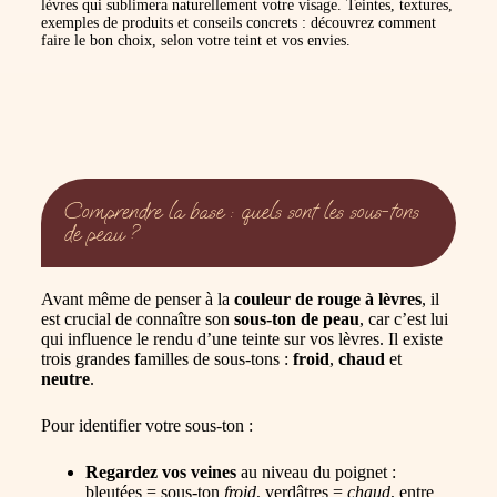
lèvres qui sublimera naturellement votre visage. Teintes, textures,
exemples de produits et conseils concrets : découvrez comment
faire le bon choix, selon votre teint et vos envies.
Comprendre la base : quels sont les sous-tons
de peau ?
Avant même de penser à la
couleur de rouge à lèvres
, il
est crucial de connaître son
sous-ton de peau
, car c’est lui
qui influence le rendu d’une teinte sur vos lèvres. Il existe
trois grandes familles de sous-tons :
froid
,
chaud
et
neutre
.
Pour identifier votre sous-ton :
Regardez vos veines
au niveau du poignet :
bleutées = sous-ton
froid
, verdâtres =
chaud
, entre