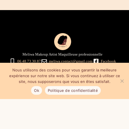
Meliwa Makeup Artist Maquilleuse professionnelle
06.48.73.30.87
meliwa.contact@gmail.com
Facebook
Instagram
Nous utilisons des cookies pour vous garantir la meilleure
Mentions légales
–
Politique de confidentialité
–
Conditions générales
expérience sur notre site web. Si vous continuez à utiliser ce
de vente
site, nous supposerons que vous en êtes satisfait.
Ok
Politique de confidentialité
Mes astuces maquillage & promo
Cours de maquillage