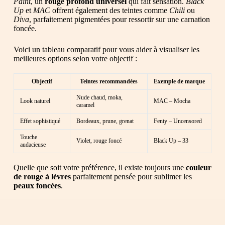
Paint
, un
rouge profond universel
qui fait sensation.
Black
Up
et
MAC
offrent également des teintes comme
Chili
ou
Diva
, parfaitement pigmentées pour ressortir sur une carnation
foncée.
Voici un tableau comparatif pour vous aider à visualiser les
meilleures options selon votre objectif :
Objectif
Teintes recommandées
Exemple de marque
Nude chaud, moka,
Look naturel
MAC – Mocha
caramel
Effet sophistiqué
Bordeaux, prune, grenat
Fenty – Uncensored
Touche
Violet, rouge foncé
Black Up – 33
audacieuse
Quelle que soit votre préférence, il existe toujours une
couleur
de rouge à lèvres
parfaitement pensée pour sublimer les
peaux foncées
.