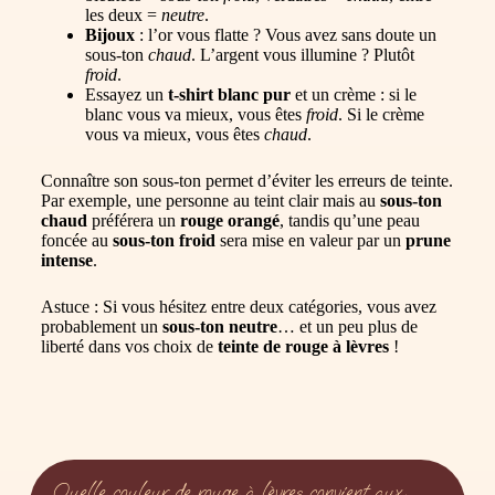
les deux =
neutre
.
Bijoux
: l’or vous flatte ? Vous avez sans doute un
sous-ton
chaud
. L’argent vous illumine ? Plutôt
froid
.
Essayez un
t-shirt blanc pur
et un crème : si le
blanc vous va mieux, vous êtes
froid
. Si le crème
vous va mieux, vous êtes
chaud
.
Connaître son sous-ton permet d’éviter les erreurs de teinte.
Par exemple, une personne au teint clair mais au
sous-ton
chaud
préférera un
rouge orangé
, tandis qu’une peau
foncée au
sous-ton froid
sera mise en valeur par un
prune
intense
.
Astuce : Si vous hésitez entre deux catégories, vous avez
probablement un
sous-ton neutre
… et un peu plus de
liberté dans vos choix de
teinte de rouge à lèvres
!
Quelle couleur de rouge à lèvres convient aux