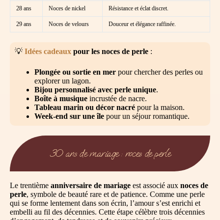
28 ans
Noces de nickel
Résistance et éclat discret.
29 ans
Noces de velours
Douceur et élégance raffinée.
💡
Idées cadeaux
pour les noces de perle
:
Plongée ou sortie en mer
pour chercher des perles ou
explorer un lagon.
Bijou personnalisé avec perle unique
.
Boîte à musique
incrustée de nacre.
Tableau marin ou décor nacré
pour la maison.
Week-end sur une île
pour un séjour romantique.
30 ans de mariage : noces de perle
Le trentième
anniversaire de mariage
est associé aux
noces de
perle
, symbole de beauté rare et de patience. Comme une perle
qui se forme lentement dans son écrin, l’amour s’est enrichi et
embelli au fil des décennies. Cette étape célèbre trois décennies