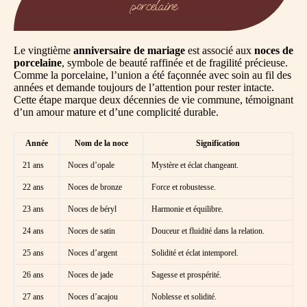
porcelaine
Le vingtième
anniversaire de mariage
est associé aux
noces de
porcelaine
, symbole de beauté raffinée et de fragilité précieuse.
Comme la porcelaine, l’union a été façonnée avec soin au fil des
années et demande toujours de l’attention pour rester intacte.
Cette étape marque deux décennies de vie commune, témoignant
d’un amour mature et d’une complicité durable.
Année
Nom de la noce
Signification
21 ans
Noces d’opale
Mystère et éclat changeant.
22 ans
Noces de bronze
Force et robustesse.
23 ans
Noces de béryl
Harmonie et équilibre.
24 ans
Noces de satin
Douceur et fluidité dans la relation.
25 ans
Noces d’argent
Solidité et éclat intemporel.
26 ans
Noces de jade
Sagesse et prospérité.
27 ans
Noces d’acajou
Noblesse et solidité.