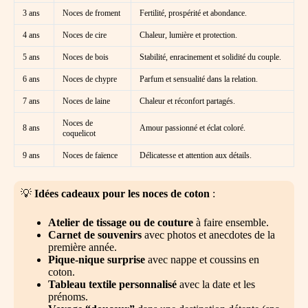
3 ans
Noces de froment
Fertilité, prospérité et abondance.
4 ans
Noces de cire
Chaleur, lumière et protection.
5 ans
Noces de bois
Stabilité, enracinement et solidité du couple.
6 ans
Noces de chypre
Parfum et sensualité dans la relation.
7 ans
Noces de laine
Chaleur et réconfort partagés.
Noces de
8 ans
Amour passionné et éclat coloré.
coquelicot
9 ans
Noces de faïence
Délicatesse et attention aux détails.
💡
Idées cadeaux pour les noces de coton
:
Atelier de tissage ou de couture
à faire ensemble.
Carnet de souvenirs
avec photos et anecdotes de la
première année.
Pique-nique surprise
avec nappe et coussins en
coton.
Tableau textile personnalisé
avec la date et les
prénoms.