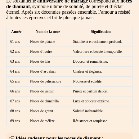
Le soixantième
anniversaire de mariage
correspond aux
noces
de diamant
, symbole ultime de solidité, de pureté et d’éclat
éternel. Après six décennies passées ensemble, l’amour a résisté
à toutes les épreuves et brille plus que jamais.
Année
Nom de la noce
Signification
61 ans
Noces de platane
Stabilité et enracinement profond.
62 ans
Noces d’ivoire
Valeur rare et beauté intemporelle.
63 ans
Noces de lilas
Douceur et romantisme.
64 ans
Noces d’astrakan
Chaleur et élégance.
65 ans
Noces de palissandre
Noblesse et solidité.
66 ans
Noces de jasmin
Pureté et parfum délicat.
67 ans
Noces de chinchilla
Luxe et douceur extrême.
68 ans
Noces de granit
Solidité inébranlable.
69 ans
Noces de mélèze
Résistance et souplesse.
💡
Idées cadeaux pour les noces de diamant
: