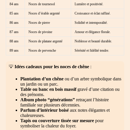
84 ans
Noces de tournesol
Lumière et positivité.
85 ans
Noces d’érable argenté
Croissance et éclat raffiné.
86 ans
Noces de pierre
Solidité et intemporalité.
87 ans
Noces de pivoine
Amour et élégance florale.
88 ans
Noces de platane argenté
Noblesse et beauté durable.
89 ans
Noces de pervenche
Sérénité et fidélité tendre.
💡
Idées cadeaux pour les noces de chêne
:
Plantation d’un chêne
ou d’un arbre symbolique dans
un jardin ou un parc.
Table ou banc en bois massif
gravé d’une citation ou
des prénoms.
Album photo “générations”
retraçant l’histoire
familiale sur plusieurs décennies.
Parfum d’intérieur boisé
aux notes élégantes et
chaleureuses.
Tapis ou couverture tissée sur mesure
pour
symboliser la chaleur du foyer.