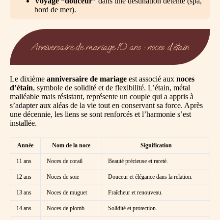
Voyage “douceur”
dans une destination détente (spa,
bord de mer).
Anniversaire de mariage 10 ans : noces d’étain
Le dixième
anniversaire de mariage
est associé aux
noces
d’étain
, symbole de solidité et de flexibilité. L’étain, métal
malléable mais résistant, représente un couple qui a appris à
s’adapter aux aléas de la vie tout en conservant sa force. Après
une décennie, les liens se sont renforcés et l’harmonie s’est
installée.
Année
Nom de la noce
Signification
11 ans
Noces de corail
Beauté précieuse et rareté.
12 ans
Noces de soie
Douceur et élégance dans la relation.
13 ans
Noces de muguet
Fraîcheur et renouveau.
14 ans
Noces de plomb
Solidité et protection.