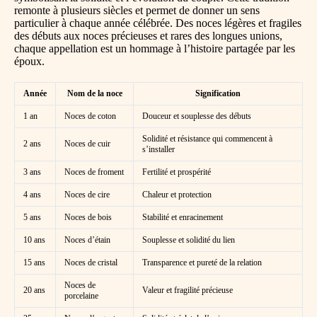
remonte à plusieurs siècles et permet de donner un sens
particulier à chaque année célébrée. Des noces légères et fragiles
des débuts aux noces précieuses et rares des longues unions,
chaque appellation est un hommage à l’histoire partagée par les
époux.
Année
Nom de la noce
Signification
1 an
Noces de coton
Douceur et souplesse des débuts
Solidité et résistance qui commencent à
2 ans
Noces de cuir
s’installer
3 ans
Noces de froment
Fertilité et prospérité
4 ans
Noces de cire
Chaleur et protection
5 ans
Noces de bois
Stabilité et enracinement
10 ans
Noces d’étain
Souplesse et solidité du lien
15 ans
Noces de cristal
Transparence et pureté de la relation
Noces de
20 ans
Valeur et fragilité précieuse
porcelaine