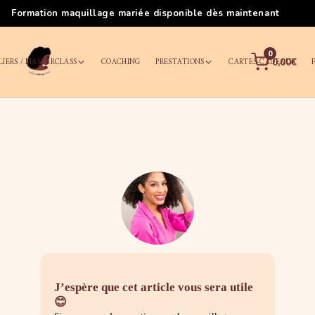
Les meilleurs cours de maquillage à Nantes
0
LIERS / MASTERCLASS
COACHING
PRESTATIONS
CARTES-CADEAUX
0,00€
J’espère que cet article vous sera utile
😊