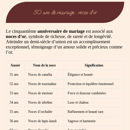
50 ans de mariage : noces d’or
Le cinquantième
anniversaire de mariage
est associé aux
noces d’or
, symbole de richesse, de rareté et de longévité.
Atteindre un demi-siècle d’union est un accomplissement
exceptionnel, témoignage d’un amour solide et précieux comme
l’or.
Année
Nom de la noce
Signification
51 ans
Noces de camélia
Élégance et beauté.
52 ans
Noces de tourmaline
Protection et équilibre émotionnel.
53 ans
Noces de merisier
Force et douceur combinées.
54 ans
Noces de zibeline
Luxe et chaleur.
55 ans
Noces d’orchidée
Raffinement et beauté rare.
56 ans
Noces de lapis-lazuli
Sagesse et harmonie.