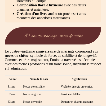
souvenirs du couple.
Composition florale luxueuse
avec des fleurs
blanches et argentées.
Création d’un livre audio
où proches et amis
racontent des anecdotes marquantes.
80 ans de mariage : noces de chêne
Le quatre-vingtième
anniversaire de mariage
correspond aux
noces de chêne
, symbole de force, de stabilité et de longévité.
Comme cet arbre majestueux, l’union a traversé les décennies
avec des racines profondes et un tronc solide, inspirant le respect
et l’admiration.
Année
Nom de la noce
Signification
81 ans
Noces de cornaline
Vitalité et énergie protectrice.
82 ans
Noces de grenat
Passion et fidélité.
83 ans
Noces de vanille
Douceur et chaleur apaisante.