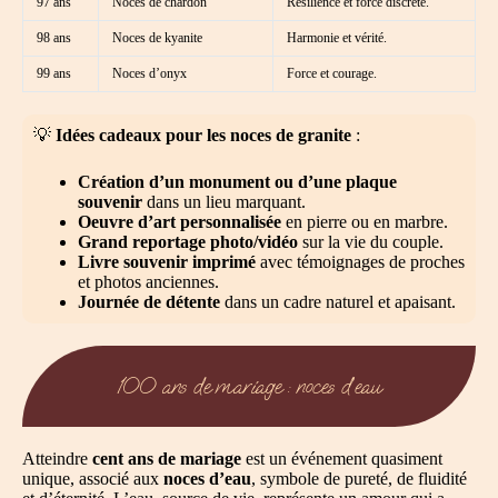
97 ans
Noces de chardon
Résilience et force discrète.
98 ans
Noces de kyanite
Harmonie et vérité.
99 ans
Noces d’onyx
Force et courage.
💡
Idées cadeaux pour les noces de granite
:
Création d’un monument ou d’une plaque
souvenir
dans un lieu marquant.
Oeuvre d’art personnalisée
en pierre ou en marbre.
Grand reportage photo/vidéo
sur la vie du couple.
Livre souvenir imprimé
avec témoignages de proches
et photos anciennes.
Journée de détente
dans un cadre naturel et apaisant.
100 ans de mariage : noces d’eau
Atteindre
cent ans de mariage
est un événement quasiment
unique, associé aux
noces d’eau
, symbole de pureté, de fluidité