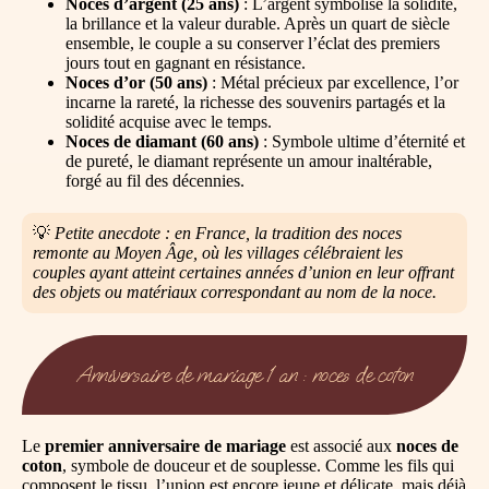
Noces d’argent (25 ans)
: L’argent symbolise la solidité,
la brillance et la valeur durable. Après un quart de siècle
ensemble, le couple a su conserver l’éclat des premiers
jours tout en gagnant en résistance.
Noces d’or (50 ans)
: Métal précieux par excellence, l’or
incarne la rareté, la richesse des souvenirs partagés et la
solidité acquise avec le temps.
Noces de diamant (60 ans)
: Symbole ultime d’éternité et
de pureté, le diamant représente un amour inaltérable,
forgé au fil des décennies.
💡
Petite anecdote : en France, la tradition des noces
remonte au Moyen Âge, où les villages célébraient les
couples ayant atteint certaines années d’union en leur offrant
des objets ou matériaux correspondant au nom de la noce.
Anniversaire de mariage 1 an : noces de coton
Le
premier anniversaire de mariage
est associé aux
noces de
coton
, symbole de douceur et de souplesse. Comme les fils qui
composent le tissu, l’union est encore jeune et délicate, mais déjà