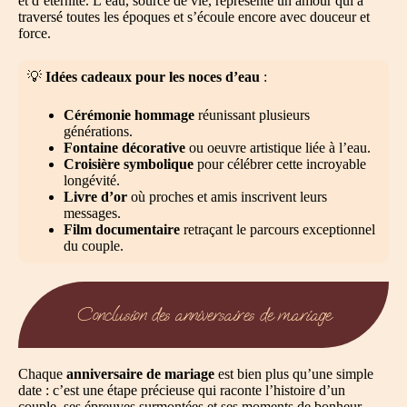
et d’éternité. L’eau, source de vie, représente un amour qui a
traversé toutes les époques et s’écoule encore avec douceur et
force.
💡
Idées cadeaux pour les noces d’eau
:
Cérémonie hommage
réunissant plusieurs
générations.
Fontaine décorative
ou oeuvre artistique liée à l’eau.
Croisière symbolique
pour célébrer cette incroyable
longévité.
Livre d’or
où proches et amis inscrivent leurs
messages.
Film documentaire
retraçant le parcours exceptionnel
du couple.
Conclusion des anniversaires de mariage
Chaque
anniversaire de mariage
est bien plus qu’une simple
date : c’est une étape précieuse qui raconte l’histoire d’un
couple, ses épreuves surmontées et ses moments de bonheur