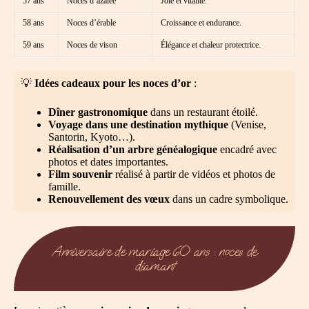
57 ans
Noces d’azalée
Joie et vitalité.
58 ans
Noces d’érable
Croissance et endurance.
59 ans
Noces de vison
Élégance et chaleur protectrice.
💡
Idées cadeaux pour les noces d’or
:
Dîner gastronomique
dans un restaurant étoilé.
Voyage dans une destination mythique
(Venise,
Santorin, Kyoto…).
Réalisation d’un arbre généalogique
encadré avec
photos et dates importantes.
Film souvenir
réalisé à partir de vidéos et photos de
famille.
Renouvellement des vœux
dans un cadre symbolique.
Anniversaire de mariage 60 ans : noces de
diamant