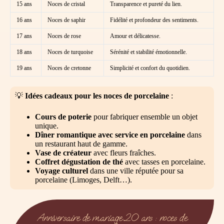
15 ans
Noces de cristal
Transparence et pureté du lien.
16 ans
Noces de saphir
Fidélité et profondeur des sentiments.
17 ans
Noces de rose
Amour et délicatesse.
18 ans
Noces de turquoise
Sérénité et stabilité émotionnelle.
19 ans
Noces de cretonne
Simplicité et confort du quotidien.
💡
Idées cadeaux pour les noces de porcelaine
:
Cours de poterie
pour fabriquer ensemble un objet
unique.
Dîner romantique avec service en porcelaine
dans
un restaurant haut de gamme.
Vase de créateur
avec fleurs fraîches.
Coffret dégustation de thé
avec tasses en porcelaine.
Voyage culturel
dans une ville réputée pour sa
porcelaine (Limoges, Delft…).
Anniversaire de mariage 20 ans : noces de