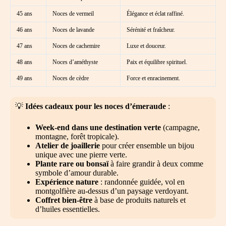
45 ans
Noces de vermeil
Élégance et éclat raffiné.
46 ans
Noces de lavande
Sérénité et fraîcheur.
47 ans
Noces de cachemire
Luxe et douceur.
48 ans
Noces d’améthyste
Paix et équilibre spirituel.
49 ans
Noces de cèdre
Force et enracinement.
💡
Idées cadeaux pour les noces d’émeraude
:
Week-end dans une destination verte
(campagne,
montagne, forêt tropicale).
Atelier de joaillerie
pour créer ensemble un bijou
unique avec une pierre verte.
Plante rare ou bonsaï
à faire grandir à deux comme
symbole d’amour durable.
Expérience nature
: randonnée guidée, vol en
montgolfière au-dessus d’un paysage verdoyant.
Coffret bien-être
à base de produits naturels et
d’huiles essentielles.