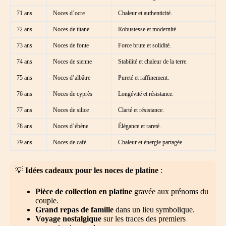
71 ans
Noces d’ocre
Chaleur et authenticité.
72 ans
Noces de titane
Robustesse et modernité.
73 ans
Noces de fonte
Force brute et solidité.
74 ans
Noces de sienne
Stabilité et chaleur de la terre.
75 ans
Noces d’albâtre
Pureté et raffinement.
76 ans
Noces de cyprès
Longévité et résistance.
77 ans
Noces de silice
Clarté et résistance.
78 ans
Noces d’ébène
Élégance et rareté.
79 ans
Noces de café
Chaleur et énergie partagée.
💡
Idées cadeaux pour les noces de platine
:
Pièce de collection en platine
gravée aux prénoms du
couple.
Grand repas de famille
dans un lieu symbolique.
Voyage nostalgique
sur les traces des premiers