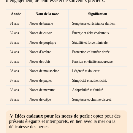
d’engagement, de tendresse et de souvenirs précieux.
Année
Nom de la noce
Signification
31 ans
Noces de basane
Souplesse et résistance du lien.
32 ans
Noces de cuivre
Énergie et éclat chaleureux.
33 ans
Noces de porphyre
Stabilité et force minérale.
34 ans
Noces d’ambre
Protection et lumière dorée.
35 ans
Noces de rubis
Passion et vitalité amoureuse.
36 ans
Noces de mousseline
Légèreté et douceur.
37 ans
Noces de papier
Simplicité et authenticité.
38 ans
Noces de mercure
Adaptabilité et fluidité.
39 ans
Noces de crêpe
Souplesse et charme discret.
💡
Idées cadeaux pour les noces de perle
: optez pour des
présents élégants et intemporels, en lien avec la mer ou la
délicatesse des perles.