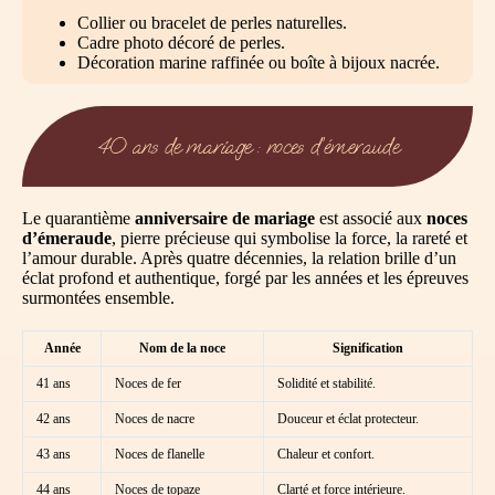
Collier ou bracelet de perles naturelles.
Cadre photo décoré de perles.
Décoration marine raffinée ou boîte à bijoux nacrée.
40 ans de mariage : noces d’émeraude
Le quarantième
anniversaire de mariage
est associé aux
noces
d’émeraude
, pierre précieuse qui symbolise la force, la rareté et
l’amour durable. Après quatre décennies, la relation brille d’un
éclat profond et authentique, forgé par les années et les épreuves
surmontées ensemble.
Année
Nom de la noce
Signification
41 ans
Noces de fer
Solidité et stabilité.
42 ans
Noces de nacre
Douceur et éclat protecteur.
43 ans
Noces de flanelle
Chaleur et confort.
44 ans
Noces de topaze
Clarté et force intérieure.